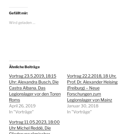
i
i
c
c
k
k
,
,
Gefällt mir:
u
u
m
m
Wird geladen …
ü
a
b
u
e
f
r
F
T
a
w
c
i
e
t
b
t
o
e
o
r
k
z
z
Ähnliche Beiträge
u
u
t
t
Vortrag 23.5.2019, 18:15
Vortrag 22.2.2018, 18 Uhr,
e
e
Uhr: Alexandra Busch, Die
Prof. Dr. Alexander Heising
i
i
l
l
Castra Albana. Das
(Freiburg) – Neue
e
e
Legionslager vor den Toren
n
n
Forschungen zum
(
(
Roms
Legionslager von Mainz
W
W
i
i
April 26, 2019
Januar 30, 2018
r
r
In "Vorträge"
In "Vorträge"
d
d
i
i
n
n
Vortrag 11.05.2023, 18:00
n
n
Uhr Michel Reddé, Die
e
e
u
u
Gliederung römischer