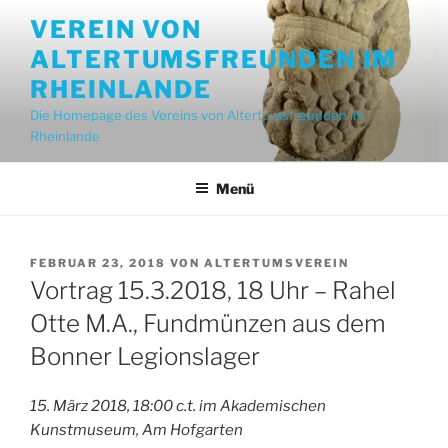
Zum
VEREIN VON
Inhalt
ALTERTUMSFREUNDEN IM
springen
RHEINLANDE
Die Homepage des Vereins von Altertumsfreunden im
Rheinlande
Menü
VERÖFFENTLICHT
FEBRUAR 23, 2018
VON
ALTERTUMSVEREIN
AM
Vortrag 15.3.2018, 18 Uhr – Rahel
Otte M.A., Fundmünzen aus dem
Bonner Legionslager
15. März 2018, 18:00 c.t. im Akademischen
Kunstmuseum, Am Hofgarten