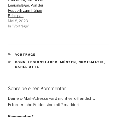
e
e
Legionslager. Von der
m
m
F
F
Republik zum frühen
e
e
Prinzipat.
n
n
s
s
Mai 8, 2023
t
t
In "Vorträge"
e
e
r
r
g
g
e
e
ö
ö
f
f
f
f
n
n
e
e
KATEGORIEN
VORTRÄGE
t
t
)
)
SCHLAGWÖRTER
BONN
,
LEGIONSLAGER
,
MÜNZEN
,
NUMISMATIK
,
RAHEL OTTE
Schreibe einen Kommentar
Deine E-Mail-Adresse wird nicht veröffentlicht.
Erforderliche Felder sind mit
*
markiert
Kommentar
*