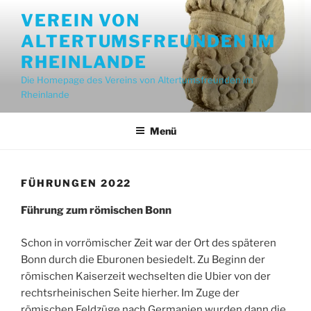
Zum
VEREIN VON
Inhalt
ALTERTUMSFREUNDEN IM
springen
RHEINLANDE
Die Homepage des Vereins von Altertumsfreunden im
Rheinlande
Menü
FÜHRUNGEN 2022
Führung zum römischen Bonn
Schon in vorrömischer Zeit war der Ort des späteren
Bonn durch die Eburonen besiedelt. Zu Beginn der
römischen Kaiserzeit wechselten die Ubier von der
rechtsrheinischen Seite hierher. Im Zuge der
römischen Feldzüge nach Germanien wurden dann die