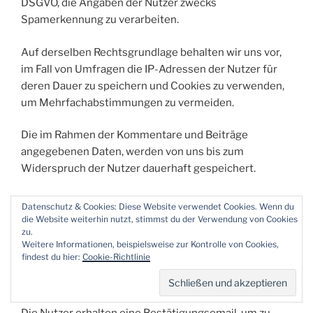
DSGVO, die Angaben der Nutzer zwecks
Spamerkennung zu verarbeiten.
Auf derselben Rechtsgrundlage behalten wir uns vor,
im Fall von Umfragen die IP-Adressen der Nutzer für
deren Dauer zu speichern und Cookies zu verwenden,
um Mehrfachabstimmungen zu vermeiden.
Die im Rahmen der Kommentare und Beiträge
angegebenen Daten, werden von uns bis zum
Widerspruch der Nutzer dauerhaft gespeichert.
Datenschutz & Cookies: Diese Website verwendet Cookies. Wenn du
Kommentarabonnements
die Website weiterhin nutzt, stimmst du der Verwendung von Cookies
zu.
Weitere Informationen, beispielsweise zur Kontrolle von Cookies,
Die Nachfolgekommentare können durch Nutzer mit
findest du hier:
Cookie-Richtlinie
deren Einwilligung gem. Art. 6 Abs. 1 lit. a DSGVO
abonniert werden.
Die Nutzer erhalten eine Bestätigungsemail, um zu