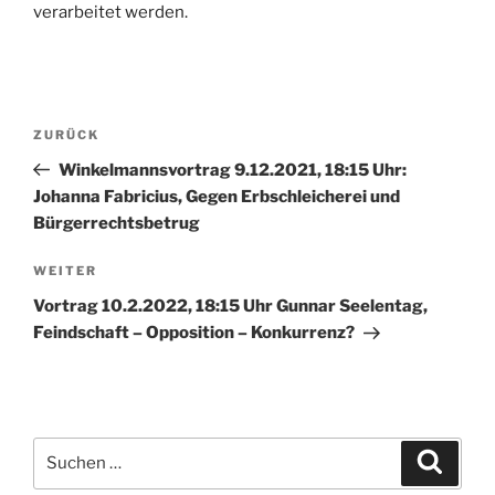
verarbeitet werden.
Beitragsnavigation
Vorheriger
ZURÜCK
Beitrag
Winkelmannsvortrag 9.12.2021, 18:15 Uhr:
Johanna Fabricius, Gegen Erbschleicherei und
Bürgerrechtsbetrug
Nächster
WEITER
Beitrag
Vortrag 10.2.2022, 18:15 Uhr Gunnar Seelentag,
Feindschaft – Opposition – Konkurrenz?
Suche
Suche
nach: