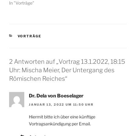
s
s
In "Vorträge"
t
t
e
e
r
r
g
g
e
e
ö
ö
f
f
f
f
KATEGORIEN
VORTRÄGE
n
n
e
e
t
t
)
)
2 Antworten auf „Vortrag 13.1.2022, 18:15
Uhr: Mischa Meier, Der Untergang des
Römischen Reiches“
Dr. Dela von Boeselager
JANUAR 13, 2022 UM 11:50 UHR
Hiermit bitte ich über eine künftige
Vortragsankündigung per Email.