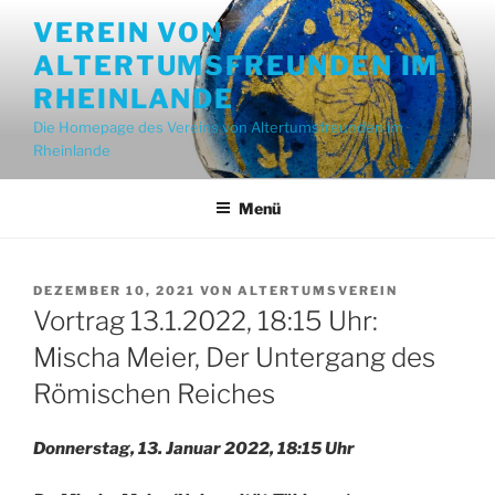
Zum
VEREIN VON
Inhalt
ALTERTUMSFREUNDEN IM
springen
RHEINLANDE
Die Homepage des Vereins von Altertumsfreunden im
Rheinlande
Menü
VERÖFFENTLICHT
DEZEMBER 10, 2021
VON
ALTERTUMSVEREIN
AM
Vortrag 13.1.2022, 18:15 Uhr:
Mischa Meier, Der Untergang des
Römischen Reiches
Donnerstag, 13. Januar 2022, 18:15 Uhr