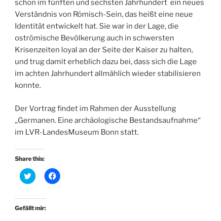
schon im fünften und sechsten Jahrhundert ein neues
Verständnis von Römisch-Sein, das heißt eine neue
Identität entwickelt hat. Sie war in der Lage, die
oströmische Bevölkerung auch in schwersten
Krisenzeiten loyal an der Seite der Kaiser zu halten,
und trug damit erheblich dazu bei, dass sich die Lage
im achten Jahrhundert allmählich wieder stabilisieren
konnte.
Der Vortrag findet im Rahmen der Ausstellung
„Germanen. Eine archäologische Bestandsaufnahme“
im LVR-LandesMuseum Bonn statt.
Share this:
K
K
l
l
i
i
c
c
k
k
,
,
Gefällt mir:
u
u
m
m