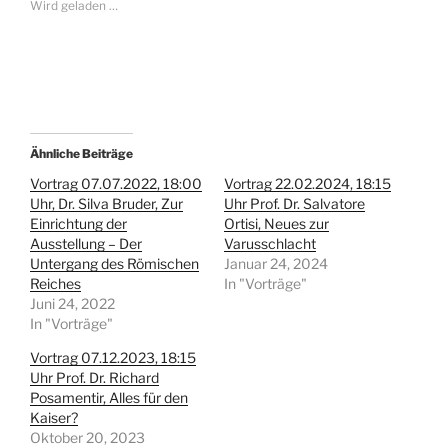
Wird geladen …
ü
a
b
u
e
f
r
F
T
a
w
c
i
e
t
b
t
o
e
o
r
k
z
z
Ähnliche Beiträge
u
u
t
t
Vortrag 07.07.2022, 18:00
Vortrag 22.02.2024, 18:15
e
e
Uhr, Dr. Silva Bruder, Zur
Uhr Prof. Dr. Salvatore
i
i
l
l
Einrichtung der
Ortisi, Neues zur
e
e
Ausstellung – Der
n
n
Varusschlacht
(
(
Untergang des Römischen
Januar 24, 2024
W
W
i
i
Reiches
In "Vorträge"
r
r
Juni 24, 2022
d
d
i
i
In "Vorträge"
n
n
n
n
Vortrag 07.12.2023, 18:15
e
e
u
u
Uhr Prof. Dr. Richard
e
e
Posamentir, Alles für den
m
m
F
F
Kaiser?
e
e
Oktober 20, 2023
n
n