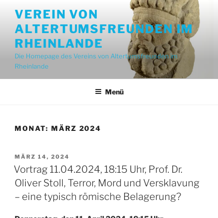
Zum
VEREIN VON
Inhalt
ALTERTUMSFREUNDEN IM
springen
RHEINLANDE
Die Homepage des Vereins von Altertumsfreunden im
Rheinlande
Menü
MONAT:
MÄRZ 2024
VERÖFFENTLICHT
MÄRZ 14, 2024
AM
Vortrag 11.04.2024, 18:15 Uhr, Prof. Dr.
Oliver Stoll, Terror, Mord und Versklavung
– eine typisch römische Belagerung?