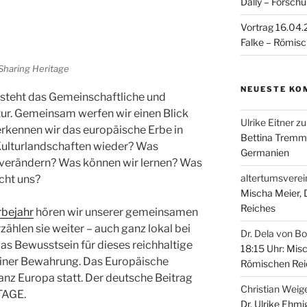
Dally – Forsch
Vortrag 16.04.2
Falke – Römisc
Sharing Heritage
NEUESTE KO
 steht das Gemeinschaftliche und
ur. Gemeinsam werfen wir einen Blick
Ulrike Eitner
z
 erkennen wir das europäische Erbe in
Bettina Tremm
Kulturlandschaften wieder? Was
Germanien
 verändern? Was können wir lernen? Was
altertumsverei
cht uns?
Mischa Meier,
Reiches
rbejahr
hören wir unserer gemeinsamen
ählen sie weiter – auch ganz lokal bei
Dr. Dela von B
das Bewusstsein für dieses reichhaltige
18:15 Uhr: Mis
seiner Bewahrung. Das Europäische
Römischen Rei
ganz Europa statt. Der deutsche Beitrag
Christian Weig
TAGE.
Dr. Ulrike Ehmi