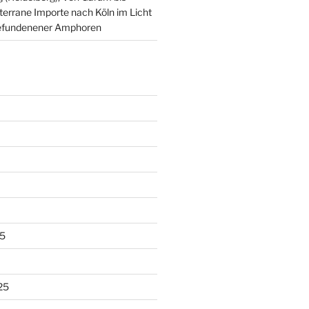
terrane Importe nach Köln im Licht
t gefundenener Amphoren
5
25