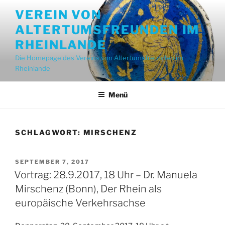
Zum
VEREIN VON
Inhalt
ALTERTUMSFREUNDEN IM
springen
RHEINLANDE
Die Homepage des Vereins von Altertumsfreunden im
Rheinlande
Menü
SCHLAGWORT:
MIRSCHENZ
VERÖFFENTLICHT
SEPTEMBER 7, 2017
AM
Vortrag: 28.9.2017, 18 Uhr – Dr. Manuela
Mirschenz (Bonn), Der Rhein als
europäische Verkehrsachse