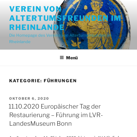
Zum
VEREIN VON
Inhalt
ALTERTUMSFREUNDEN IM
springen
RHEINLANDE
Die Homepage des Vereins von Altertumsfreunden im
Rheinlande
Menü
KATEGORIE:
FÜHRUNGEN
VERÖFFENTLICHT
OKTOBER 6, 2020
AM
11.10.2020 Europäischer Tag der
Restaurierung – Führung im LVR-
LandesMuseum Bonn