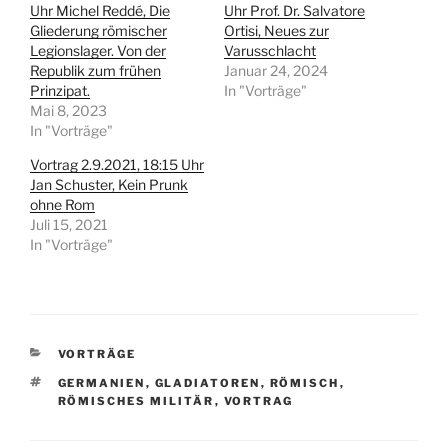
Uhr Michel Reddé, Die
Uhr Prof. Dr. Salvatore
i
i
l
l
Gliederung römischer
Ortisi, Neues zur
e
e
Legionslager. Von der
n
n
Varusschlacht
(
(
Republik zum frühen
Januar 24, 2024
W
W
i
i
Prinzipat.
In "Vorträge"
r
r
Mai 8, 2023
d
d
i
i
In "Vorträge"
n
n
n
n
Vortrag 2.9.2021, 18:15 Uhr
e
e
u
u
Jan Schuster, Kein Prunk
e
e
ohne Rom
m
m
F
F
Juli 15, 2021
e
e
In "Vorträge"
n
n
s
s
t
t
e
e
r
r
g
g
e
e
ö
ö
f
f
KATEGORIEN
VORTRÄGE
f
f
n
n
SCHLAGWÖRTER
GERMANIEN
,
GLADIATOREN
,
RÖMISCH
,
e
e
t
t
RÖMISCHES MILITÄR
,
VORTRAG
)
)