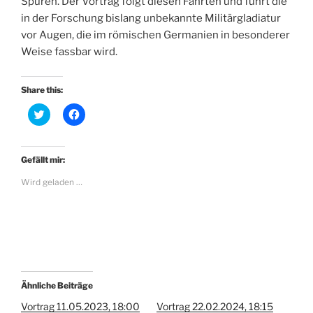
Spuren. Der Vortrag folgt diesen Fährten und führt die
in der Forschung bislang unbekannte Militärgladiatur
vor Augen, die im römischen Germanien in besonderer
Weise fassbar wird.
Share this:
K
K
l
l
i
i
c
c
k
k
,
,
Gefällt mir:
u
u
m
m
Wird geladen …
ü
a
b
u
e
f
r
F
T
a
w
c
i
e
t
b
t
o
e
o
r
k
z
z
Ähnliche Beiträge
u
u
t
t
Vortrag 11.05.2023, 18:00
Vortrag 22.02.2024, 18:15
e
e