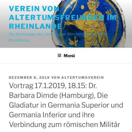
Zum
VEREIN VON
Inhalt
ALTERTUMSFREUNDEN IM
springen
RHEINLANDE
Die Homepage des Vereins von Altertumsfreunden im
Rheinlande
Menü
VERÖFFENTLICHT
DEZEMBER 8, 2018
VON
ALTERTUMSVEREIN
AM
Vortrag 17.1.2019, 18.15: Dr.
Barbara Dimde (Hamburg), Die
Gladiatur in Germania Superior und
Germania Inferior und ihre
Verbindung zum römischen Militär