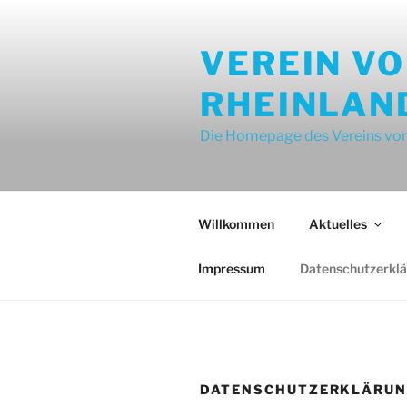
Zum
Inhalt
VEREIN V
springen
RHEINLAN
Die Homepage des Vereins von
Willkommen
Aktuelles
Impressum
Datenschutzerkl
DATENSCHUTZERKLÄRU