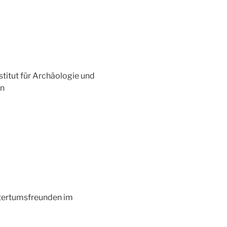
titut für Archäologie und
nn
ltertumsfreunden im