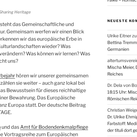
Sharing Heritage
NEUESTE KO
 steht das Gemeinschaftliche und
ur. Gemeinsam werfen wir einen Blick
Ulrike Eitner
z
 erkennen wir das europäische Erbe in
Bettina Tremm
Kulturlandschaften wieder? Was
Germanien
 verändern? Was können wir lernen? Was
altertumsverei
cht uns?
Mischa Meier,
Reiches
rbejahr
hören wir unserer gemeinsamen
ählen sie weiter – auch ganz lokal bei
Dr. Dela von B
das Bewusstsein für dieses reichhaltige
18:15 Uhr: Mis
seiner Bewahrung. Das Europäische
Römischen Rei
ganz Europa statt. Der deutsche Beitrag
Christian Weig
TAGE.
Dr. Ulrike Ehmi
Farbstoff: Medi
n
und das
Amt für Bodendenkmalpflege
der tituli dor
e Vortragsreihe zum Europäischen