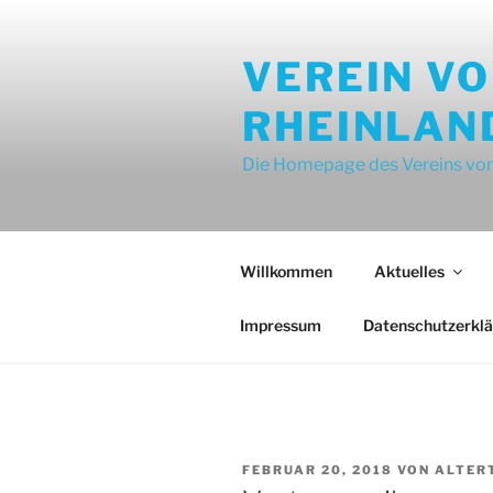
Zum
Inhalt
VEREIN V
springen
RHEINLAN
Die Homepage des Vereins von
Willkommen
Aktuelles
Impressum
Datenschutzerkl
VERÖFFENTLICHT
FEBRUAR 20, 2018
VON
ALTER
AM