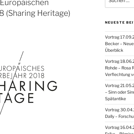
 Europäischen
nach:
8 (Sharing Heritage)
NEUESTE BE
Vortrag 17.09.
Becker – Neue 
Überblick
Vortrag 18.06.2
Rohde – Rosa 
Verflechtung v
Vortrag 21.05.20
– Sinn oder Sin
Spätantike
Vortrag 30.04.2
Dally – Forsch
Vortrag 16.04.2
Falke – Römisc