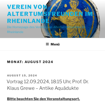
Zum
VEREIN VON
Inhalt
ALTERTUMSFREUNDEN IM
springen
RHEINLANDE
Die Homepage des Vereins von Altertumsfreunden im
Rheinlande
Menü
MONAT:
AUGUST 2024
VERÖFFENTLICHT
AUGUST 15, 2024
AM
Vortrag 12.09.2024, 18:15 Uhr, Prof. Dr.
Klaus Grewe – Antike Aquädukte
Bitte beachten Sie den Veranstaltungsort.