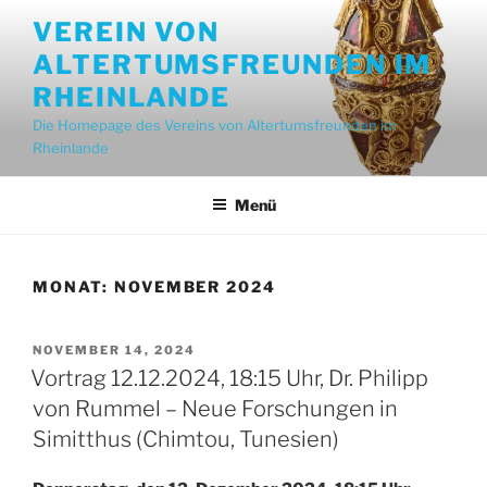
Zum
VEREIN VON
Inhalt
ALTERTUMSFREUNDEN IM
springen
RHEINLANDE
Die Homepage des Vereins von Altertumsfreunden im
Rheinlande
Menü
MONAT:
NOVEMBER 2024
VERÖFFENTLICHT
NOVEMBER 14, 2024
AM
Vortrag 12.12.2024, 18:15 Uhr, Dr. Philipp
von Rummel – Neue Forschungen in
Simitthus (Chimtou, Tunesien)