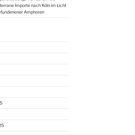
terrane Importe nach Köln im Licht
t gefundenener Amphoren
5
25