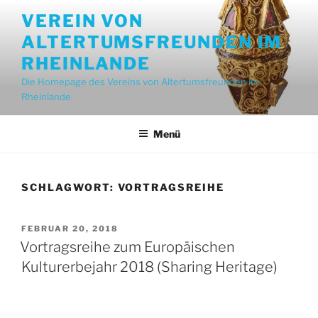
Zum
VEREIN VON
Inhalt
ALTERTUMSFREUNDEN IM
springen
RHEINLANDE
Die Homepage des Vereins von Altertumsfreunden im
Rheinlande
Menü
SCHLAGWORT:
VORTRAGSREIHE
VERÖFFENTLICHT
FEBRUAR 20, 2018
AM
Vortragsreihe zum Europäischen
Kulturerbejahr 2018 (Sharing Heritage)