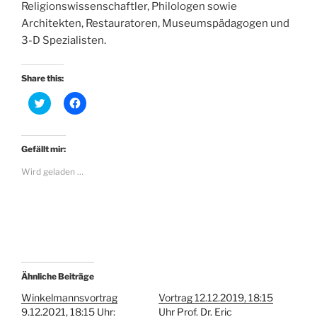
Religionswissenschaftler, Philologen sowie
Architekten, Restauratoren, Museumspädagogen und
3-D Spezialisten.
Share this:
K
K
l
l
i
i
c
c
k
k
,
,
Gefällt mir:
u
u
m
m
Wird geladen …
ü
a
b
u
e
f
r
F
T
a
w
c
i
e
t
b
t
o
e
o
r
k
z
z
Ähnliche Beiträge
u
u
t
t
Winkelmannsvortrag
Vortrag 12.12.2019, 18:15
e
e
9.12.2021, 18:15 Uhr:
Uhr Prof. Dr. Eric
i
i