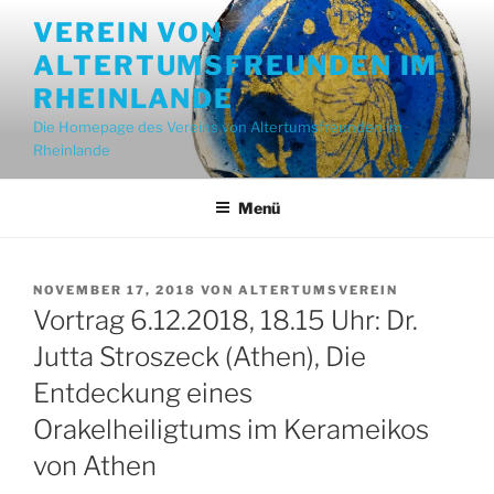
Zum
VEREIN VON
Inhalt
ALTERTUMSFREUNDEN IM
springen
RHEINLANDE
Die Homepage des Vereins von Altertumsfreunden im
Rheinlande
Menü
VERÖFFENTLICHT
NOVEMBER 17, 2018
VON
ALTERTUMSVEREIN
AM
Vortrag 6.12.2018, 18.15 Uhr: Dr.
Jutta Stroszeck (Athen), Die
Entdeckung eines
Orakelheiligtums im Kerameikos
von Athen