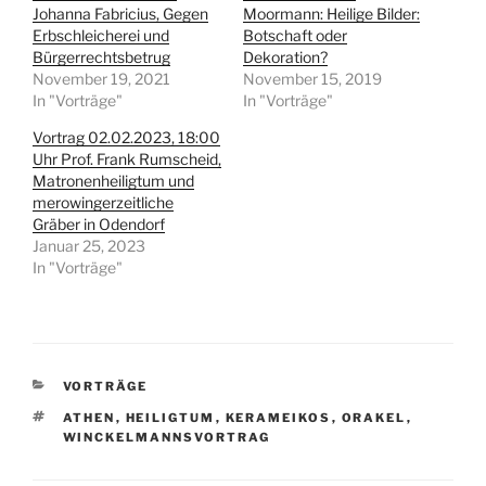
l
l
Johanna Fabricius, Gegen
Moormann: Heilige Bilder:
e
e
Erbschleicherei und
n
n
Botschaft oder
(
(
Bürgerrechtsbetrug
Dekoration?
W
W
i
i
November 19, 2021
November 15, 2019
r
r
In "Vorträge"
In "Vorträge"
d
d
i
i
n
n
Vortrag 02.02.2023, 18:00
n
n
Uhr Prof. Frank Rumscheid,
e
e
u
u
Matronenheiligtum und
e
e
merowingerzeitliche
m
m
F
F
Gräber in Odendorf
e
e
Januar 25, 2023
n
n
s
s
In "Vorträge"
t
t
e
e
r
r
g
g
e
e
ö
ö
f
f
f
f
KATEGORIEN
VORTRÄGE
n
n
e
e
t
t
SCHLAGWÖRTER
ATHEN
,
HEILIGTUM
,
KERAMEIKOS
,
ORAKEL
,
)
)
WINCKELMANNSVORTRAG