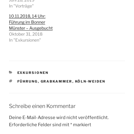
d
d
i
i
In "Vorträge"
n
n
n
n
10.11.2018, 14 Uhr:
e
e
u
u
Führung im Bonner
e
e
Münster – Ausgebucht
m
m
F
F
Oktober 31, 2018
e
e
In "Exkursionen"
n
n
s
s
t
t
e
e
r
r
g
g
e
e
ö
ö
f
f
KATEGORIEN
EXKURSIONEN
f
f
n
n
SCHLAGWÖRTER
FÜHRUNG
,
GRABKAMMER
,
KÖLN-WEIDEN
e
e
t
t
)
)
Schreibe einen Kommentar
Deine E-Mail-Adresse wird nicht veröffentlicht.
Erforderliche Felder sind mit
*
markiert