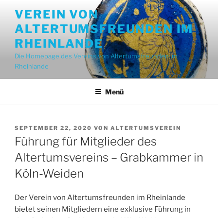
Zum
VEREIN VON
Inhalt
ALTERTUMSFREUNDEN IM
springen
RHEINLANDE
Die Homepage des Vereins von Altertumsfreunden im
Rheinlande
Menü
VERÖFFENTLICHT
SEPTEMBER 22, 2020
VON
ALTERTUMSVEREIN
AM
Führung für Mitglieder des
Altertumsvereins – Grabkammer in
Köln-Weiden
Der Verein von Altertumsfreunden im Rheinlande
bietet seinen Mitgliedern eine exklusive Führung in