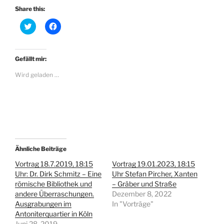
Share this:
K
K
l
l
i
i
c
c
k
k
,
,
Gefällt mir:
u
u
m
m
Wird geladen …
ü
a
b
u
e
f
r
F
T
a
w
c
i
e
t
b
t
o
e
o
r
k
z
z
Ähnliche Beiträge
u
u
t
t
Vortrag 18.7.2019, 18:15
Vortrag 19.01.2023, 18:15
e
e
Uhr: Dr. Dirk Schmitz – Eine
Uhr Stefan Pircher, Xanten
i
i
l
l
römische Bibliothek und
– Gräber und Straße
e
e
andere Überraschungen.
n
n
Dezember 8, 2022
(
(
Ausgrabungen im
In "Vorträge"
W
W
i
i
Antoniterquartier in Köln
r
r
Juni 28, 2019