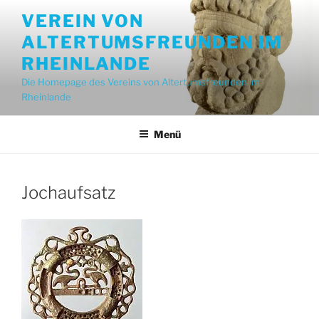
Zum
VEREIN VON
Inhalt
ALTERTUMSFREUNDEN IM
springen
RHEINLANDE
Die Homepage des Vereins von Altertumsfreunden im
Rheinlande
Menü
Jochaufsatz