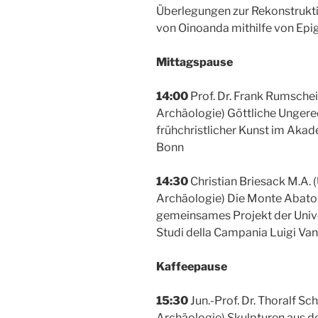
Überlegungen zur Rekonstrukti
von Oinoanda mithilfe von Epi
Mittagspause
14:00
Prof. Dr. Frank Rumschei
Archäologie) Göttliche Ungerec
frühchristlicher Kunst im Ak
Bonn
14:30
Christian Briesack M.A. 
Archäologie) Die Monte Abaton
gemeinsames Projekt der Univer
Studi della Campania Luigi Vanv
Kaffeepause
15:30
Jun.-Prof. Dr. Thoralf Sc
Archäologie) Skulpturen aus 