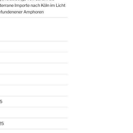
terrane Importe nach Köln im Licht
t gefundenener Amphoren
5
25