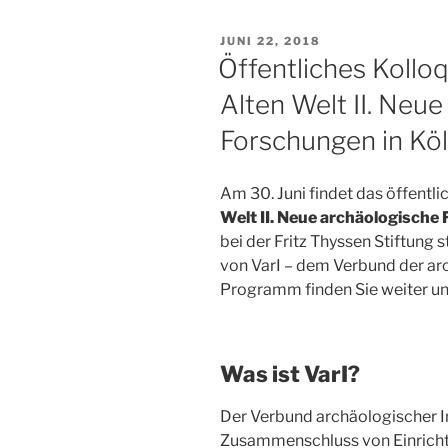
VERÖFFENTLICHT
JUNI 22, 2018
AM
Öffentliches Kollo
Alten Welt II. Neu
Forschungen in Kö
Am 30. Juni findet das öffentl
Welt II. Neue archäologische
bei der Fritz Thyssen Stiftung 
von VarI – dem Verbund der ar
Programm finden Sie weiter un
Was ist VarI?
Der Verbund archäologischer Ins
Zusammenschluss von Einrichtu