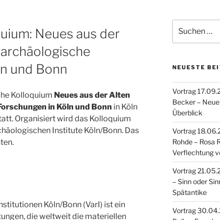
Suche
quium: Neues aus der
nach:
e archäologische
ln und Bonn
NEUESTE BE
Vortrag 17.09.
iche Kolloquium
Neues aus der Alten
Becker – Neue 
 Forschungen in Köln und Bonn
in Köln
Überblick
statt. Organisiert wird das Kolloquium
chäologischen Institute Köln/Bonn. Das
Vortrag 18.06.2
ten.
Rohde – Rosa 
Verflechtung v
Vortrag 21.05.20
– Sinn oder Sin
Spätantike
titutionen Köln/Bonn (VarI) ist ein
Vortrag 30.04.2
ngen, die weltweit die materiellen