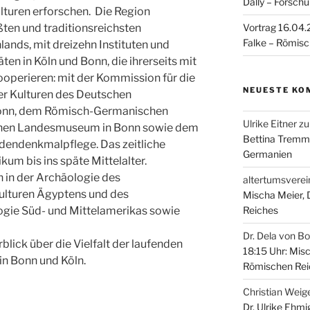
Dally – Forsch
lturen erforschen. Die Region
Vortrag 16.04.2
ßten und traditionsreichsten
Falke – Römisc
ands, mit dreizehn Instituten und
ten in Köln und Bonn, die ihrerseits mit
ooperieren: mit der Kommission für die
NEUESTE KO
r Kulturen des Deutschen
 Bonn, dem Römisch-Germanischen
Ulrike Eitner
z
chen Landesmuseum in Bonn sowie dem
Bettina Tremm
dendenkmalpflege. Das zeitliche
Germanien
um bis ins späte Mittelalter.
 in der Archäologie des
altertumsverei
ulturen Ägyptens und des
Mischa Meier,
Reiches
ogie Süd- und Mittelamerikas sowie
Dr. Dela von B
lick über die Vielfalt der laufenden
18:15 Uhr: Mis
n Bonn und Köln.
Römischen Rei
Christian Weig
Dr. Ulrike Ehmi