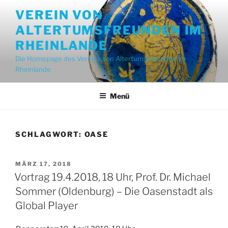
Zum
VEREIN VON
Inhalt
ALTERTUMSFREUNDEN IM
springen
RHEINLANDE
Die Homepage des Vereins von Altertumsfreunden im
Rheinlande
Menü
SCHLAGWORT:
OASE
VERÖFFENTLICHT
MÄRZ 17, 2018
AM
Vortrag 19.4.2018, 18 Uhr, Prof. Dr. Michael
Sommer (Oldenburg) – Die Oasenstadt als
Global Player