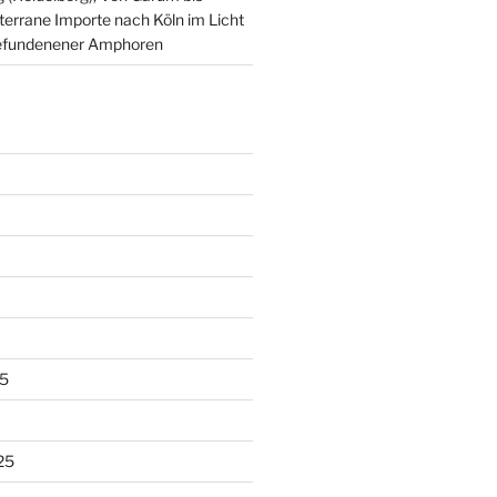
terrane Importe nach Köln im Licht
t gefundenener Amphoren
5
25