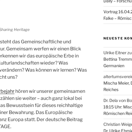
Dally – Forsch
Vortrag 16.04.2
Falke – Römisc
Sharing Heritage
NEUESTE KO
 steht das Gemeinschaftliche und
ur. Gemeinsam werfen wir einen Blick
Ulrike Eitner
z
 erkennen wir das europäische Erbe in
Bettina Tremm
Kulturlandschaften wieder? Was
Germanien
 verändern? Was können wir lernen? Was
altertumsverei
cht uns?
Mischa Meier,
Reiches
rbejahr
hören wir unserer gemeinsamen
ählen sie weiter – auch ganz lokal bei
Dr. Dela von B
das Bewusstsein für dieses reichhaltige
18:15 Uhr: Mis
seiner Bewahrung. Das Europäische
Römischen Rei
ganz Europa statt. Der deutsche Beitrag
Christian Weig
TAGE.
Dr. Ulrike Ehmi