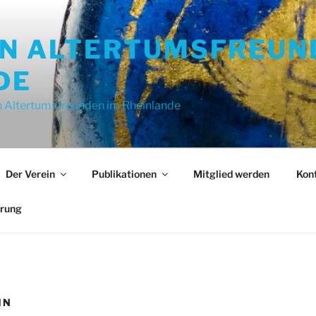
ON ALTERTUMSFREUN
DE
 Altertumsfreunden im Rheinlande
Der Verein
Publikationen
Mitglied werden
Kon
ärung
IN