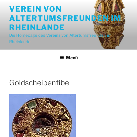
Zum
VEREIN VON
Inhalt
ALTERTUMSFREUNDEN IM
springen
RHEINLANDE
Die Homepage des Vereins von Altertumsfreunden im
Rheinlande
Menü
Goldscheibenfibel